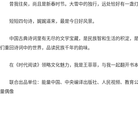
昔我往矣，尚且是新春时节。大雪中的独行，远处恰好有一盏
短短四句诗，娓娓道来，最是今日好风景。
中国古典诗词里有无尽的文学宝藏，是民族智和生活的积淀，
们重回诗词中的世界，品读民族千年的韵味。
在《时代阅读》领略文化魅力，我是王菲菲，与我一起翻开书
联合出品单位：能量中国、中央编译出版社、人民视频、教育
量偶像