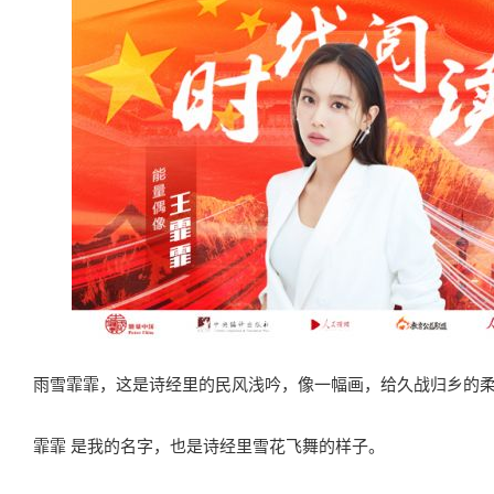
雨雪霏霏，这是诗经里的民风浅吟，像一幅画，给久战归乡的
霏霏 是我的名字，也是诗经里雪花飞舞的样子。