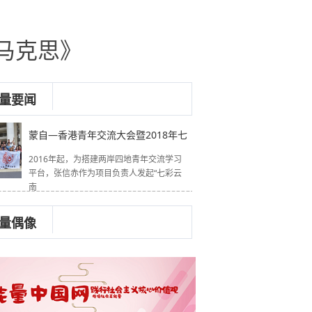
马克思》
量要闻
蒙自—香港青年交流大会暨2018年七
2016年起，为搭建两岸四地青年交流学习
平台，张信赤作为项目负责人发起“七彩云
南
量偶像