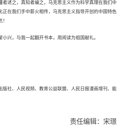
懂者述之，真知者编之，马克思主义作为科学真理在我们中
化正在我们手中薪火相传，马克思主义指导开创的中国特色
达！
翟小兴，与我一起翻开书本，用阅读为祖国献礼。
出版社、人民视频、教育公益联盟、人民日报漫画增刊、能
责任编辑：宋璟