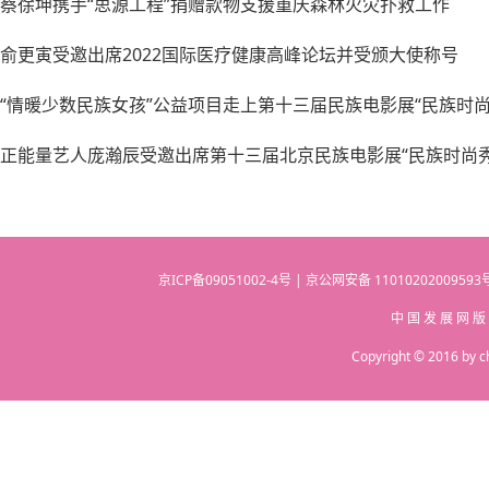
蔡徐坤携手“思源工程”捐赠款物支援重庆森林火灾扑救工作
俞更寅受邀出席2022国际医疗健康高峰论坛并受颁大使称号
“情暖少数民族女孩”公益项目走上第十三届民族电影展“民族时
正能量艺人庞瀚辰受邀出席第十三届北京民族电影展“民族时尚秀
京ICP备09051002-4号 | 京公网安备 110102020095
中 国 发 展 网 版
Copyright © 2016 by c