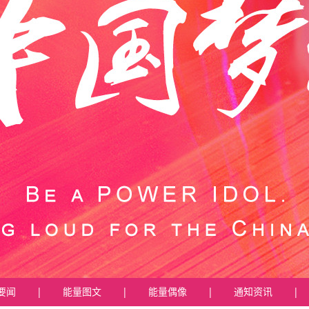
要闻
|
能量图文
|
能量偶像
|
通知资讯
|