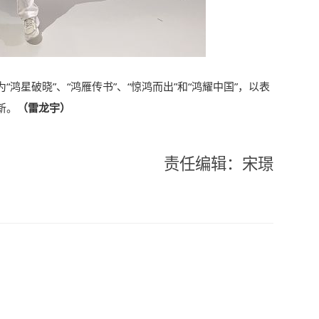
鸿星破晓”、“鸿雁传书”、“惊鸿而出”和“鸿耀中国”，以表
新。
（雷龙宇）
责任编辑：宋璟