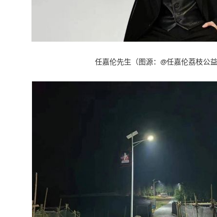
任嘉伦先生
（
图源
：@
任嘉伦荔枝公