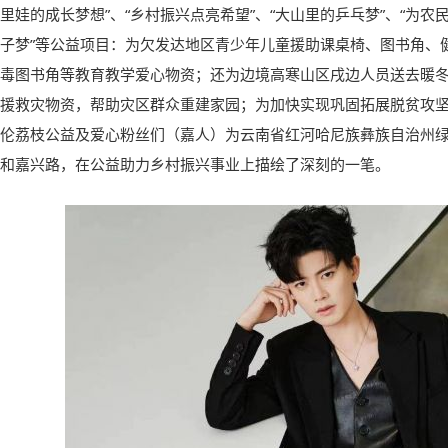
里娃的成长梦想”
、
“乡村振兴点亮希望”
、
“大山里的乒乓梦”
、
“为农
子梦”等公益项目：为欠发达地区青少年儿童援助
课桌椅、图书角、
毒图书角
等教育教学爱心物资；还为
边境高寒山区戌边人员
送去
暖
援救灾物资
，
帮助灾区群众重建家园；为加快实现巩固拓展脱贫攻
伦荔枝公益及爱心粉丝们（嘉人）为云南省红河哈尼族彝族自治州
和嘉兴路
，
在公益助力乡村振兴事业上描绘了深刻的一笔
。