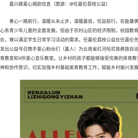
嘉兴路爱心捐助信息
（
图源
：@
任嘉伦荔枝公益
）
善心一路前行，温暖从未止步
，
温暖嘉倍
，
任益前行
。
在能量
心系青少年儿童的全面发展
。
但由于农村山区的经济限制，校园教
在，难以满足学生日常学习活动的需求。任嘉伦荔枝公益在任嘉伦
发出公益号召携手爱心粉丝们
（
嘉人
）
为云南省红河哈尼族彝族自
育教室
和
9
所爱心音乐教室
。让乡村的孩子都能够接受
完善
的体育教
神和协作意识，
切实
加强乡村基础美育
教育
工作
，
赋能乡村振兴发