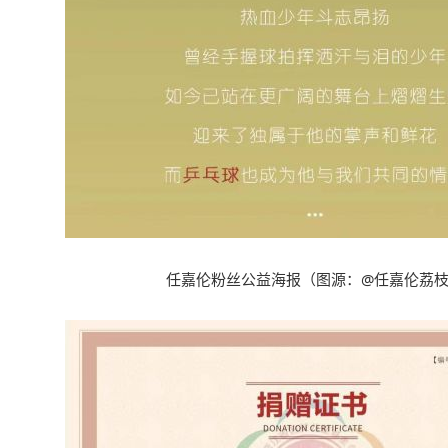
任嘉伦粉丝公益海报
（
图源
：@
任嘉伦荔