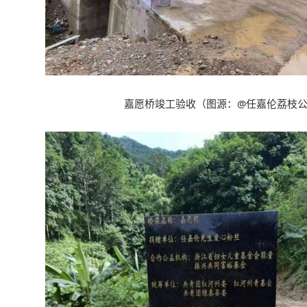
嘉愿桥竣工验收
（
图源
：@
任嘉伦荔枝