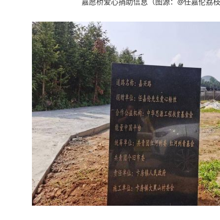
嘉愿桥爱心捐助信息
（
图源
：@
任嘉伦荔