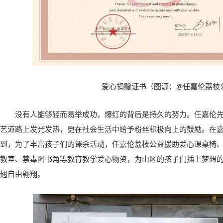
爱心捐赠证书
（
图源
：@
任嘉伦荔枝
没有人能够轻而易举成功，爆红的背后是持久的努力。任嘉伦
艺道路上发光发热，更在社会生活中给予粉丝积极向上的鼓励。在
到
，
为了丰富孩子们的课余活动，任嘉伦荔枝公益援助爱心
课桌椅
教室、禁毒图书角
等教育教学爱心物资
，
为山区的孩子们插上梦想
翅自由翱翔
。