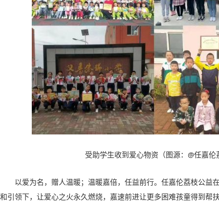
受助学生收到爱心物资
（
图源
：@
任嘉伦
以爱为名，赠人温暖
；
温暖嘉倍
，
任益前行
。
任嘉伦荔枝公益
和引领下，让爱心之火永久燃烧
，
嘉速前进让更多困难孩童得到帮