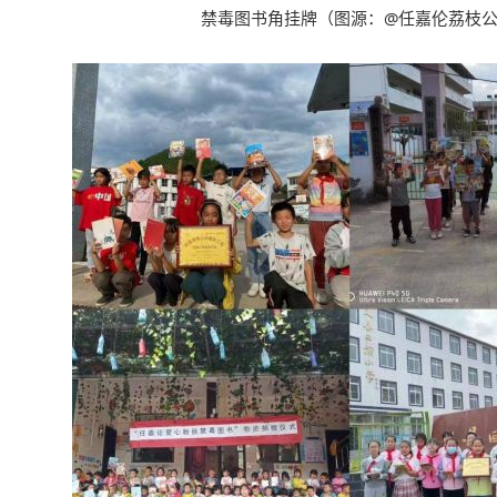
禁毒图书角挂牌
（
图源
：@
任嘉伦荔枝