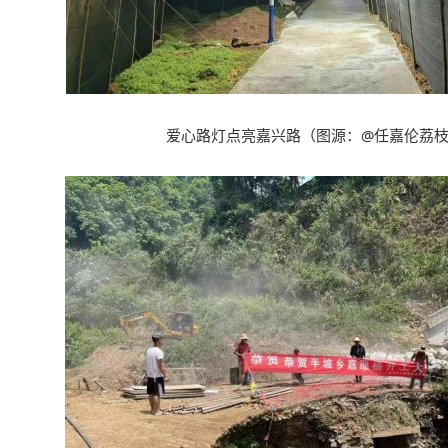
爱心路灯点亮嘉兴路
（
图源
：@
任嘉伦荔