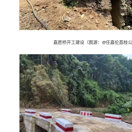
嘉愿桥开工建设
（
图源
：@
任嘉伦荔枝