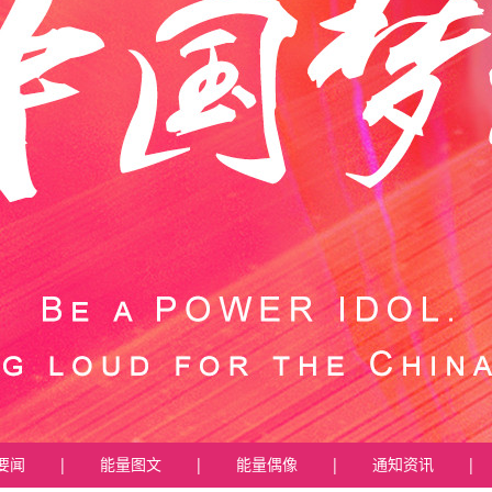
要闻
|
能量图文
|
能量偶像
|
通知资讯
|