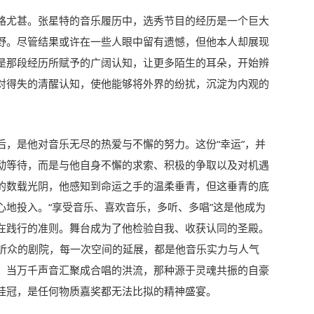
路尤甚。张星特的音乐履历中，选秀节目的经历是一个巨大
野。尽管结果或许在一些人眼中留有遗憾，但他本人却展现
是那段经历所赋予的广阔认知，让更多陌生的耳朵，开始辨
对得失的清醒认知，使他能够将外界的纷扰，沉淀为内观的
后，是他对音乐无尽的热爱与不懈的努力。这份“幸运”，并
动等待，而是与他自身不懈的求索、积极的争取以及对机遇
的数载光阴，他感知到命运之手的温柔垂青，但这垂青的底
心地投入。“享受音乐、喜欢音乐，多听、多唱”这是他成为
在践行的准则。舞台成为了他检验自我、收获认同的圣殿。
纳更多听众的剧院，每一次空间的延展，都是他音乐实力与人气
，当万千声音汇聚成合唱的洪流，那种源于灵魂共振的自豪
桂冠，是任何物质嘉奖都无法比拟的精神盛宴。