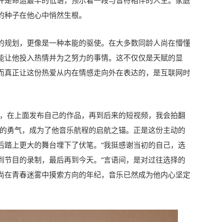
许是命运最早的低语，预示着一段与音符相伴的人生。家庭
的种子在他心中悄然生根。
的规划，更像是一种本能的驱使。在大多数同龄人尚在懵懂
能让他投入热情并为之努力的事情。这不仅仅是天赋的显
而真正让这份热爱从内在情感走向外在表达的，是互联网时
台，在上面发布自己的作品，再到后来的短视频，我会拍翻
音的勇气，成为了他音乐航程的启航之锚。正是这份主动的
后踏上更大的舞台埋下了伏笔。“我挺感谢当初的自己，选
到节目的录制，最后再到今天。”言语间，是对过往选择的
尚在青春迷雾中摸索方向的年纪，音乐已然成为他内心坚定