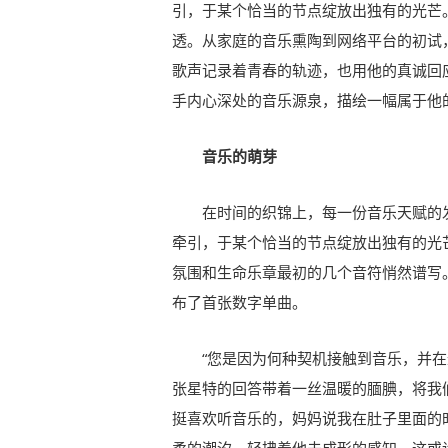
引，于某个恰当的节点绽放出独有的光芒
透。从家庭的音乐熏陶到网络平台的初试
歌声记录着青春的轨迹，也用他的真诚回
手内心深处的音乐源泉，描绘一幅属于他
音乐的萌芽
在时间的织锦上，每一份音乐天赋的
牵引，于某个恰当的节点绽放出独有的光
氛围和生命乐章最初的几个音符悄然谱写
布了首张数字单曲。
“您是因为何种契机接触到音乐，并
张星特的回答带着一丝温暖的腼腆，将我
挺喜欢听音乐的，妈妈说我在肚子里面的