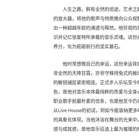
人生之路，鲜有全然的坦途，艺术之
的放大器，将他的歌声与特质推向公众视
出一种超越年龄的通透与释然。他珍视的
识并记忆张星特所承载的音乐灵魂。这份
养分，化为砥砺前行的坚实基石。
他时常感慨自己的幸运，这份幸运背
非全然的天降甘霖，亦非守株待兔式的被
的敏锐捕捉紧密相连。正式步入乐坛至今
色，是他对音乐本体最纯粹的热爱与全身
职业歌手前最朴素的信条，也是他至今仍
从Live House的初试，到如今能容
的具象化体现。当他沐浴在舞台的光束中
感与成就感，是他音乐征途上最为璀璨的