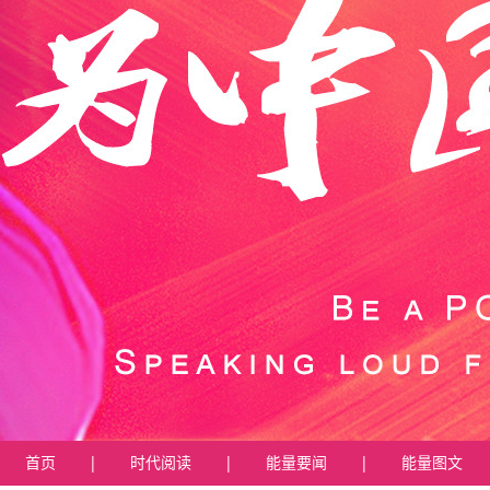
首页
|
时代阅读
|
能量要闻
|
能量图文