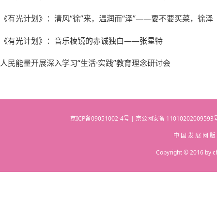
《有光计划》：清风“徐”来，温润而“泽”——要不要买菜，徐泽
《有光计划》：音乐棱镜的赤诚独白——张星特
人民能量开展深入学习“生活·实践”教育理念研讨会
京ICP备09051002-4号 | 京公网安备 110102020095
中 国 发 展 网 版
Copyright © 2016 by c