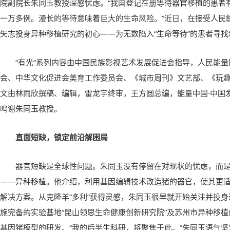
院副院长朱同玉教授深感忧虑。“我国登记在册等待器官移植的患者有
一万多例。漫长的等待意味着巨大的生命风险。”近日，在接受人民
矢志投身异种移植研究的初心——为无数陷入“生命等待”的患者寻找
“有光”系列内容由中国民族影视艺术发展促进会指导，人民能
会、中华文化促进会美育工作委员会、《城市周刊》文艺部、《玩
文由林雨欣撰稿、编辑，雷龙宇终审，王方圆总编，能量中国·中国
鸣谢朱同玉教授。
直面短缺，锁定前沿解困局
器官短缺是全球性问题。朱同玉没有停留在对现状的忧虑，而
——异种移植。他介绍，利用基因编辑技术改造猪的器官，使其更
解决方案。从克隆羊“多利”获得灵感，朱同玉很早就开始关注并投
施完备的实验基地“昆山领思生命健康创新研究院”及苏州市异种移
基因猪模型的研发。“我的后半生科研，将聚焦于此。”朱同玉语气坚