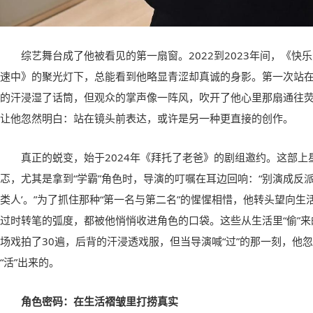
综艺舞台成了他被看见的第一扇窗。2022到2023年间，《快
速中》的聚光灯下，总能看到他略显青涩却真诚的身影。第一次站
的汗浸湿了话筒，但观众的掌声像一阵风，吹开了他心里那扇通往荧
让他忽然明白：站在镜头前表达，或许是另一种更直接的创作。
真正的蜕变，始于2024年《拜托了老爸》的剧组邀约。这部
忑，尤其是拿到“学霸”角色时，导演的叮嘱在耳边回响：“别演成反
类人’。”为了抓住那种“第一名与第二名”的惺惺相惜，他转头望向
过时转笔的弧度，都被他悄悄收进角色的口袋。这些从生活里“偷”
场戏拍了30遍，后背的汗浸透戏服，但当导演喊“过”的那一刻，他
“活”出来的。
角色密码：在生活褶皱里打捞真实