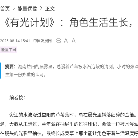
首页
能量偶像
正文
《有光计划》：角色生活生长，
2025-08-14 15:41
中国发展网
能量中国
摘要：
湖南益阳的晨雾里，总漫着芦苇被水汽泡软的清冽。小时的张
生第一份郑重的认可。
编者按：
资江的水波漫过益阳的芦苇荡时，总在晨光里抖落细碎的金箔
渊，大概从未想过，童年藏在抽屉里的过往印记，会像一粒被水浸
在镜头的光影里抽枝，最终长成荧幕上那个能让角色带着生活温度