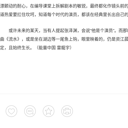
漂颤动的耐心，在编导课堂上拆解剧本的敏锐，最终都化作镜头前
道热爱要扛住坎坷，知道每个时代的演员，都该在经典里长出自己
或许未来的某天，当有人提起张泽渊，会说“他是个演员”。而
曲《流水》，或是坐在湖边等一尾鱼上钩，眼里映着的，仍是资江
定，且始终生长。（能量中国 雷龍宇）