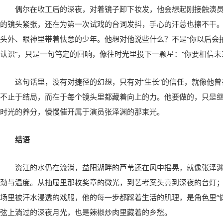
偶尔在收工后的深夜，对着镜子卸下妆发，他会想起刚接触演
的镜头紧张，还在为第一次试戏的台词发抖，手心的汗总也擦不干
头外、眼神里带着怯意的少年。他想对他说些什么？不是“你以后会拍
认识”，只是一句笃定的回响，像往时光里投下一颗星：“你要相信未
这句话里，没有对捷径的幻想，只有对“生长”的信任，就像他
不止于结局，而在于每个镜头里都藏着向上的力。他要做的，只是
时光的养分，慢慢催开属于演员张泽渊的那束光。
结语
资江的水仍在流淌，益阳湖畔的芦苇还在风中摇晃，就像张泽
劲与温度。从抽屉里那枚奖章的微光，到艺考案头亮到深夜的台灯
场里被汗水浸透的戏服，他的每一步都踩着生活的肌理，是角色里“
弦上淌过的深夜月光，也是辣椒炒肉里藏着的乡愁。