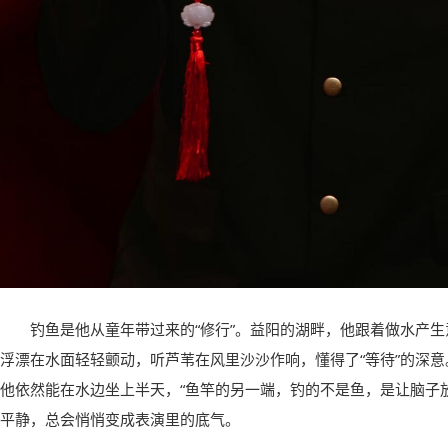
钓鱼是他从童年带过来的“修行”。益阳的湖畔，他跟着做水产
浮漂在水面轻轻颤动，听芦苇在风里沙沙作响，懂得了“等待”的深
他依然能在水边坐上半天，“鱼竿的另一端，钓的不是鱼，是让脑子
平静，总会悄悄变成表演里的底气。