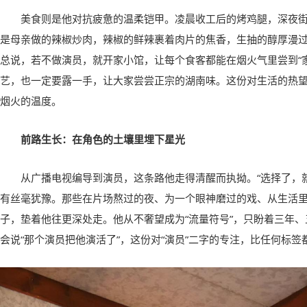
美食则是他对抗疲惫的温柔铠甲。凌晨收工后的烤鸡腿，深夜
是母亲做的辣椒炒肉，辣椒的鲜辣裹着肉片的焦香，生抽的醇厚漫
总说，若不做演员，就开家小馆，让每个食客都能在烟火气里尝到“
艺，也一定要露一手，让大家尝尝正宗的湖南味。这份对生活的热
烟火的温度。
前路生长：在角色的土壤里埋下星光
从广播电视编导到演员，这条路他走得清醒而执拗。“选择了，
有丝毫犹豫。那些在片场熬过的夜、为一个眼神磨过的戏、从生活里
子，垫着他往更深处走。他从不奢望成为“流量符号”，只盼着三年
会说“那个演员把他演活了”，这份对“演员”二字的专注，比任何标签