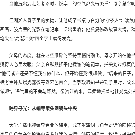
当他提出要走艺考路时，饭桌上的空气都变得凝重：母亲总念叨
但湖湘人骨子里的执拗，让他成了书桌与台灯的“守夜人”：凌
画画，胶片里的光影在笔记本上洇出墨痕；他反复修改故事大纲，
笔尖在“高潮冲突”四个字上磨得发亮。
父母的态度，就在这些细碎的坚持里悄悄融化。母亲开始在他
烫得人心里发暖；父亲会默默抚平他揉皱的笔记本，指尖划过纸页
“他们或许还是不懂我在做什么，但开始懂我‘很想做’。”后来的日
候考室外从晨光熹微等到暮色四合。当录取通知书递到手里时，父亲
做吧”，语气里的不舍与释然，像资江的水，温柔地托着他往光亮处
跨界寻光：从编导案头到镜头中央
大学广播电视编导专业的课堂，成了张泽渊与角色对话的隐秘通
字里的角色在他脑海中带着鲜活的表情：皱眉的弧度，说话时指尖