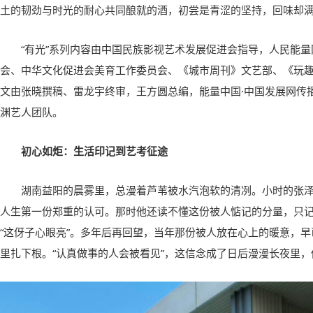
土的韧劲与时光的耐心共同酿就的酒，初尝是青涩的坚持，回味却
“有光”系列内容由中国民族影视艺术发展促进会指导，人民能
会、中华文化促进会美育工作委员会、《城市周刊》文艺部、《玩
文由张晓撰稿、雷龙宇终审，王方圆总编，能量中国·中国发展网传
渊艺人团队。
初心如炬：生活印记到艺考征途
湖南益阳的晨雾里，总漫着芦苇被水汽泡软的清冽。小时的张
人生第一份郑重的认可。那时他还读不懂这份被人惦记的分量，只
“这伢子心眼亮”。多年后再回望，当年那份被人放在心上的暖意，
里扎下根。“认真做事的人会被看见”，这信念成了日后漫漫长夜里