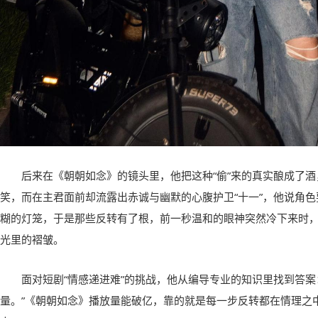
后来在《朝朝如念》的镜头里，他把这种“偷”来的真实酿成了
笑，而在主君面前却流露出赤诚与幽默的心腹护卫“十一”，他说角
糊的灯笼，于是那些反转有了根，前一秒温和的眼神突然冷下来时
光里的褶皱。
面对短剧“情感递进难”的挑战，他从编导专业的知识里找到答案
量。”《朝朝如念》播放量能破亿，靠的就是每一步反转都在情理之中