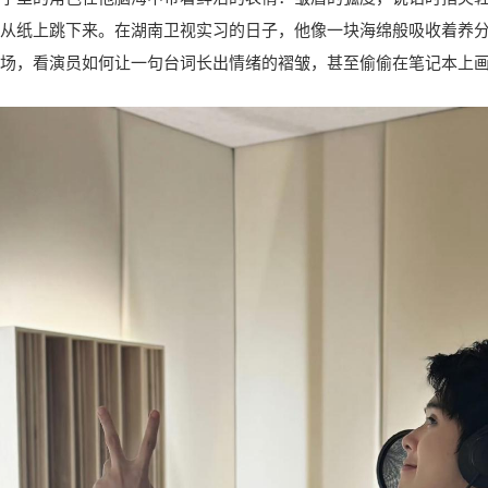
从纸上跳下来。在湖南卫视实习的日子，他像一块海绵般吸收着养
场，看演员如何让一句台词长出情绪的褶皱，甚至偷偷在笔记本上