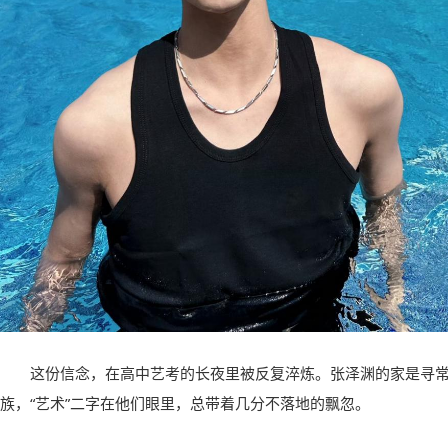
这份信念，在高中艺考的长夜里被反复淬炼。张泽渊的家是寻
族，“艺术”二字在他们眼里，总带着几分不落地的飘忽。