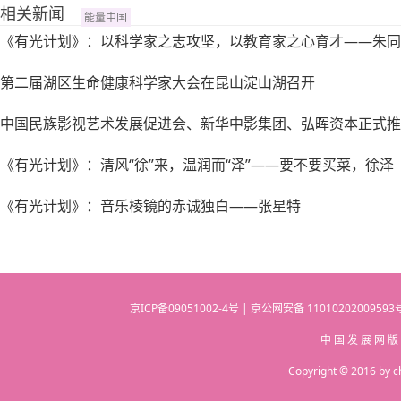
相关新闻
能量中国
《有光计划》：以科学家之志攻坚，以教育家之心育才——朱同
第二届湖区生命健康科学家大会在昆山淀山湖召开
中国民族影视艺术发展促进会、新华中影集团、弘晖资本正式推
《有光计划》：清风“徐”来，温润而“泽”——要不要买菜，徐泽
《有光计划》：音乐棱镜的赤诚独白——张星特
京ICP备09051002-4号 | 京公网安备 110102020095
中 国 发 展 网 版
Copyright © 2016 by c