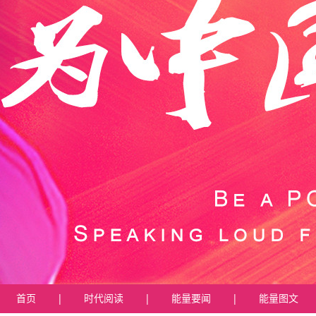
首页
|
时代阅读
|
能量要闻
|
能量图文