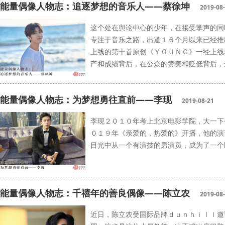
能量偶像人物志：追逐梦想的音乐人——蔡徐坤
2019-08
这个处在舆论中心的少年，在接受掌声的同
专注于音乐之路，出道１６个月以来已经推
上线的第十首原创《ＹＯＵＮＧ》一经上线
产和成绩背后，在公众的赞美和贬低背后，
蔡徐坤
能量中国
能量偶像人物志：为梦想勇往直前——李现
2019-08-21
李现２０１０年考上北京电影学院，大一下
０１９年《亲爱的，热爱的》开播，他的演
目光中从一个有演技的男演员，成为了一个
能量偶像
李现
能量偶像人物志：千禧年的善良偶像——陈立农
2019-08
近日，陈立农受国际品牌ｄｕｎｈｉｌｌ邀