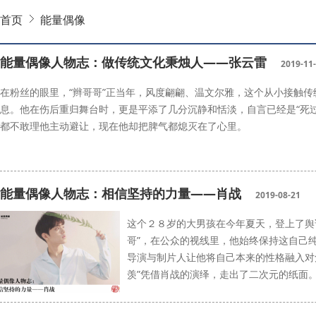
首页
能量偶像
能量偶像人物志：做传统文化秉烛人——张云雷
2019-11
在粉丝的眼里，“辫哥哥”正当年，风度翩翩、温文尔雅，这个从小接触
息。他在伤后重归舞台时，更是平添了几分沉静和恬淡，自言已经是“死
都不敢理他主动避让，现在他却把脾气都熄灭在了心里。
能量中国
张云雷
能量偶像人物志：相信坚持的力量——肖战
2019-08-21
这个２８岁的大男孩在今年夏天，登上了舆
哥”，在公众的视线里，他始终保持这自己
导演与制片人让他将自己本来的性格融入对
羡”凭借肖战的演绎，走出了二次元的纸面
能量中国
肖战