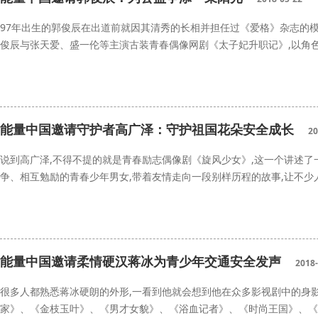
97年出生的郭俊辰在出道前就因其清秀的长相并担任过《爱格》杂志的模
俊辰与张天爱、盛一伦等主演古装青春偶像网剧《太子妃升职记》,以角色
郭俊辰
能量中国
能量中国邀请守护者高广泽：守护祖国花朵安全成长
20
说到高广泽,不得不提的就是青春励志偶像剧《旋风少女》,这一个讲述了
争、相互勉励的青春少年男女,带着友情走向一段别样历程的故事,让不少
高广泽
安全成长
能量中国邀请柔情硬汉蒋冰为青少年交通安全发声
2018-
很多人都熟悉蒋冰硬朗的外形,一看到他就会想到他在众多影视剧中的身
家》、《金枝玉叶》、《男才女貌》、《浴血记者》、《时尚王国》、《