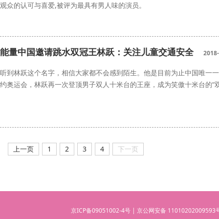
观众的认可与喜爱,被评为最具有男人味的演员。
蒋冰
交通安全
能量中国邀请跳水双冠王林跃：关注儿童交通安全
2018-
听到林跃这个名字，相信大家都不会感到陌生。他是目前为止中国唯一一
约奥运会，林跃再一次登顶男子双人十米台的王座，成为笑傲十米台的“双
跳水
林跃
交通安全
上一页
1
2
3
4
下一页
京ICP备09051002-4号 | 京公网安备 110102020095