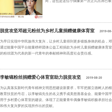
周，这也是这位小偶像第一次正式出席巴黎
能量中国
陈立农
脱贫攻坚邓超元粉丝为乡村儿童捐赠健康体育室
2019-08
为早日实现中华民族伟大复兴，让乡村儿童得到更多锻炼身体的机会，邓
通过能量中国平台能量榜样团体公益工程捐款为乡村儿童捐赠健康体育室
的粉丝团为代表的新一代青年的奉献精神和高度社会责任感。
邓超元
能量中国
脱贫攻坚
乡村儿童
李敏镐粉丝捐赠爱心体育室助力脱贫攻坚
2019-08-20
为认真落实新时代青年精神文明思想建设新要求，牢牢把握立德树人的根
教育扶贫的号召，以李敏镐先生的名义携手成美慈善基金会、能量中国平
用于乡村爱心体育室的建设。体现了正能量青年偶像李敏镐积极承担社会
和伟大复兴梦的实现所作出的贡献。