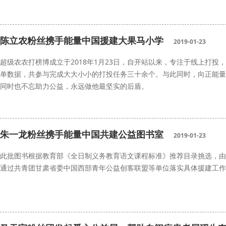
坝沙河小学
能量中国
扶贫
陈立农粉丝携手能量中国援建大果马小学
2019-01-23
超级农农打榜博成立于2018年1月23日，自开站以来，专注于线上打投
单数据，共参与完成大大小小的打投任务三十余个。与此同时，向正能量
同时也不忘助力公益，永远做他最坚实的后盾。
能量中国
大果马小学
朱一龙粉丝携手能量中国共建公益图书室
2019-01-23
此批图书根据教育部《全日制义务教育语文课程标准》推荐目录挑选，由
通过共青团甘肃省委中国西部青年公益创客联盟等单位落实具体援建工作
能量中国
公益图书