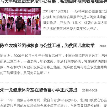
马天宇粉丝团发起爱心公益展，帮助自闭症患者展现生
2018年11月23日，一场特殊的公益展在北
挂满灯饰的集装箱里展示的是自闭症儿童的
摄影作品，巨大的「LINK」灯牌在本就人
春活泼的整体风格使无数年轻人驻足。
马天宇粉丝团
陈立农粉丝团积极参与公益工程，为贫困儿童助学
2018-
陈立农，2000年10月出生于台湾省高雄市，中国台湾流行乐男歌手，男子演唱
他从出道至今，一路走来，初心未改。刚满18周岁的他，将在追梦的道
像，号召和呼吁粉丝积极传递青春正能量。姐麻团也将与陈立农先生并肩
的正能量理念，共同为公益助力！
陈立农粉丝团
公益工程
朱一龙健康体育室在碧色寨小学正式落成
2018-10-29
今日下午，由蒙自市教育局、蒙自市青少年活动中心、北回归线爱心协会
办教育扶贫活动在草坝镇碧色寨小学正式举办，市教育局副局长靳彬、蒙