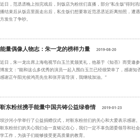
近日，范丞丞晚上拍完戏后，到饭店为粉丝们直播，部分“私生饭”得到
播结束后从饭店里面走出后，私生饭们想要靠近范丞丞近距离拍照，遭遇
方发生了争吵。
追星
范丞丞
能量中国
能量偶像人物志：朱一龙的榜样力量
2019-08-20
近日，朱一龙出席上海电视节白玉兰奖颁奖礼，他基于《知否》而受邀参
博发文：“能和这么多优秀的演员一起入围白玉兰已经很荣幸了，感谢知
感谢正午阳光侯鸿亮先生和张开宙导演，我继续加油。”
朱一龙
能量偶像
能量中国
靳东粉丝携手能量中国共铸公益绿春情
2019-01-23
坝沙河小学举行了公益捐赠仪式，对靳东粉丝们的关心和大爱表示感谢。
靳东粉丝们的关心我们会一直铭记在心，我们一定不辜负团委领导和社会
学工作，为孩子们能够接受更高质量的教育。