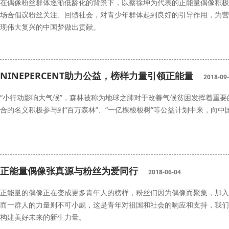
在偶像粉丝群体逐渐低龄化的背景下，以蔡徐坤为代表的正能量偶像积极
场合倡议粉丝关注、回馈社会，对青少年群体起到良好的引导作用，为营
现伟大复兴的中国梦做出贡献。
蔡徐坤
公益活动
NINEPERCENT助力公益，榜样力量引领正能量
2018-09
“小行动影响大气候”，森林被称为地球之肺对于改善气候贫困发挥着重要的作
合的名义积极参与到“百万森林”、“一亿棵梭梭树”等公益计划中来，向中
韩红爱心慈善基金会
NINEPERCENT
能量中国
正能量偶像张真源与粉丝为爱同行
2018-06-04
正能量的偶像正在变成更多青年人的榜样，粉丝们因为偶像而聚集，加入
而一群人的力量则不可小觑，这是青年对祖国和社会的响应和支持，我们
构建美好未来的新生力量。