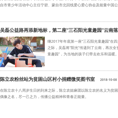
自市青少年活动中心主任宁碧、蒙自市北回线爱心爱心协会及能量中国公
朱一龙健康体育室
能量中国
吴磊公益路再添新地标，第二座“三石阳光童趣园”云南
继2017年年底第一座“三石阳光童趣园”
之际，吴磊将“阳光”传递到了云南，再次全
童趣园”，为当地的孩子们带去欢乐和温暖
芭莎公益慈善基金
吴磊
能量中国
陈立农粉丝站为贫困山区村小捐赠微笑图书室
2018-10-08
在陈立农十八周岁生日的到来之际，陈立农姐麻团以陈立农的名义为贫困
偶像之名，尽一己之力，传播公益精神和青春正能量。