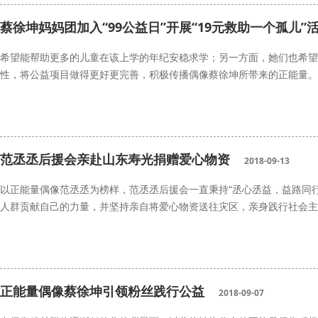
陈立农
能量中国
微笑图书室
蔡徐坤妈妈团加入“99公益日”开展“19元救助一个孤儿”
希望能帮助更多的儿童在该上学的年纪安稳求学；另一方面，她们也希望
性，将公益项目做得更好更完善，积极传播偶像蔡徐坤所带来的正能量。
蔡徐坤妈妈团
范丞丞后援会亲赴山东寿光捐赠爱心物资
2018-09-13
以正能量偶像范丞丞为榜样，范丞丞后援会一直秉持“丞心丞益，益路同
人群贡献自己的力量，并坚持亲自将爱心物资送往灾区，亲身践行社会主
范丞丞
山东寿光
能量中国
正能量偶像蔡徐坤引领粉丝践行公益
2018-09-07