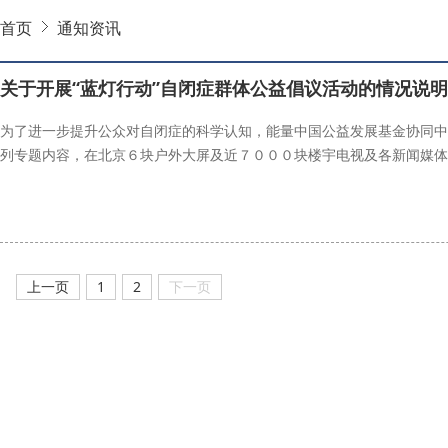
首页
通知资讯
关于开展“蓝灯行动”自闭症群体公益倡议活动的情况说明
为了进一步提升公众对自闭症的科学认知，能量中国公益发展基金协同中
列专题内容，在北京６块户外大屏及近７０００块楼宇电视及各新闻媒体
能量中国
自闭症
蓝灯行动
自闭症儿童
上一页
1
2
下一页