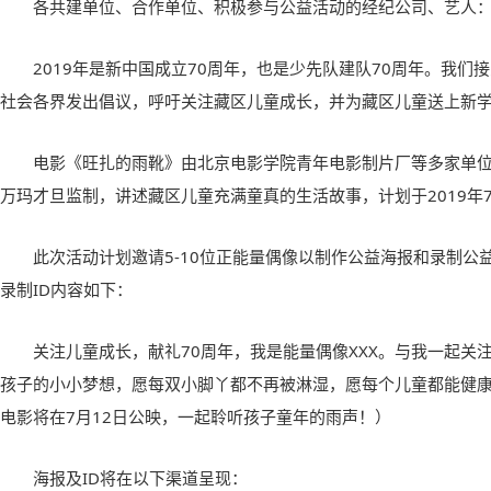
各共建单位、合作单位、积极参与公益活动的经纪公司、艺人
2019年是新中国成立70周年，也是少先队建队70周年。我们
社会各界发出倡议，呼吁关注藏区儿童成长，并为藏区儿童送上新
电影《旺扎的雨靴》由北京电影学院青年电影制片厂等多家单
万玛才旦监制，讲述藏区儿童充满童真的生活故事，计划于2019年7
此次活动计划邀请5-10位正能量偶像以制作公益海报和录制公
录制ID内容如下：
关注儿童成长，献礼70周年，我是能量偶像XXX。与我一起关
孩子的小小梦想，愿每双小脚丫都不再被淋湿，愿每个儿童都能健
电影将在7月12日公映，一起聆听孩子童年的雨声！）
海报及ID将在以下渠道呈现：