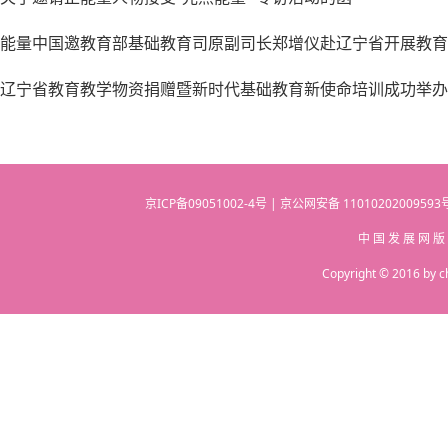
能量中国邀教育部基础教育司原副司长郑增仪赴辽宁省开展教育
辽宁省教育教学物资捐赠暨新时代基础教育新使命培训成功举办
京ICP备09051002-4号 | 京公网安备 110102020095
中 国 发 展 网 版
Copyright © 2016 by c