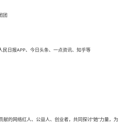
团团
人民日报APP、今日头条、一点资讯、知乎等
有贡献的网络红人、公益人、创业者，共同探讨“她”力量，为