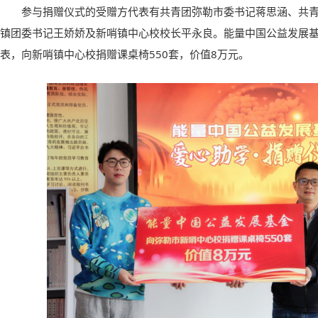
参与捐赠仪式的受赠方代表有共青团弥勒市委书记蒋思涵、共
镇团委书记王娇娇及新哨镇中心校校长平永良。能量中国公益发展
表，向新哨镇中心校捐赠课桌椅550套，价值8万元。