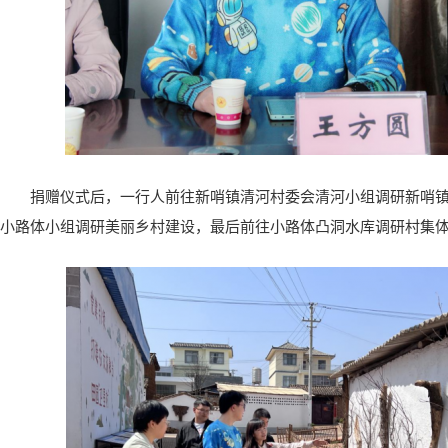
捐赠仪式后，一行人前往新哨镇清河村委会清河小组调研新哨
小路体小组调研美丽乡村建设，最后前往小路体凸洞水库调研村集