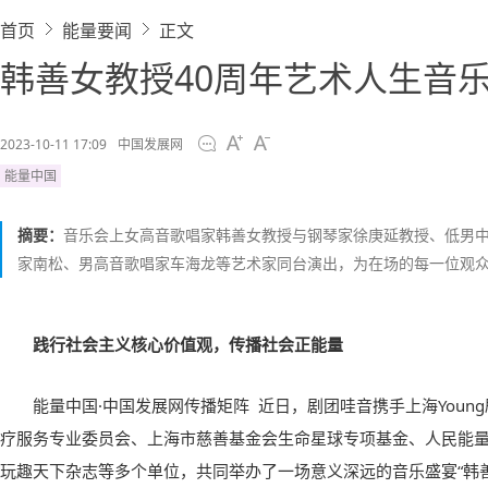
首页
能量要闻
正文
韩善女教授40周年艺术人生音
2023-10-11 17:09
中国发展网
能量中国
摘要：
音乐会上女高音歌唱家韩善女教授与钢琴家徐庚延教授、低男
家南松、男高音歌唱家车海龙等艺术家同台演出，为在场的每一位观
践行社会主义核心价值观，传播社会正能量
能量中国·中国发展网传播矩阵 近日，剧团哇音携手上海Youn
疗服务专业委员会、上海市慈善基金会生命星球专项基金、人民能量、能
玩趣天下杂志等多个单位，共同举办了一场意义深远的音乐盛宴“韩