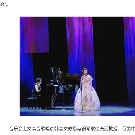
会”。
音乐会上女高音歌唱家韩善女教授与钢琴家徐庚延教授、低男