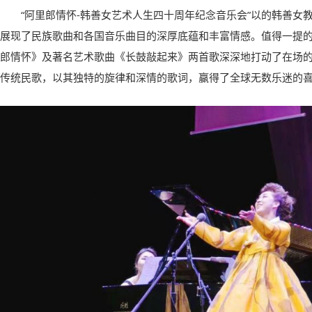
“阿里郎情怀-韩善女艺术人生四十周年纪念音乐会”以的韩善女
展现了民族歌曲和各国音乐曲目的深厚底蕴和丰富情感。值得一提
郎情怀》及著名艺术歌曲《长鼓敲起来》两首歌深深地打动了在场
传统民歌，以其独特的旋律和深情的歌词，赢得了全球无数乐迷的