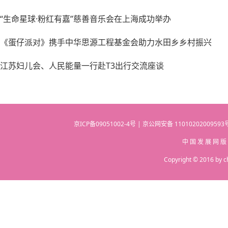
“生命星球·粉红有嘉”慈善音乐会在上海成功举办
《蛋仔派对》携手中华思源工程基金会助力水田乡乡村振兴
江苏妇儿会、人民能量一行赴T3出行交流座谈
京ICP备09051002-4号 | 京公网安备 110102020095
中 国 发 展 网 版
Copyright © 2016 by c