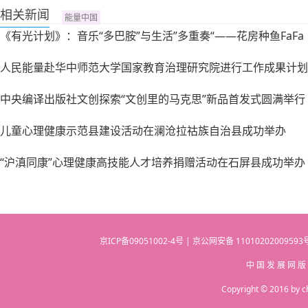
相关新闻
能量中国
《有光计划》：音乐“多巴胺”与生活”多重奏“——花房种鱼FaFa
人民能量赴华中师范大学国家教育治理研究院进行工作成果计划
中央编译出版社文创探索“文创里的马克思”新品首发式圆满举行
儿童心理健康示范县建设活动在澜沧拉祜族自治县成功举办
“沪滇同康”心理健康高技能人才培养捐赠活动在石屏县成功举办
京ICP备09051002-4号 | 京公网安备 110102020095
中 国 发 展 网 版
Copyright © 2016 by c