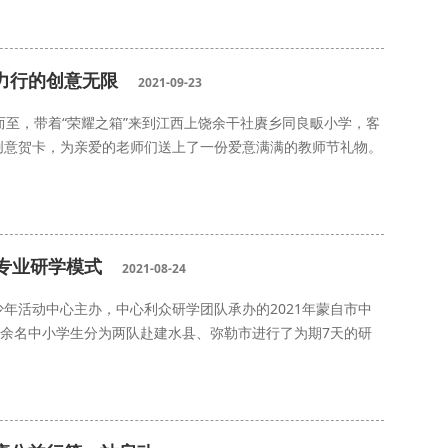
力行的创意无限
2021-09-23
而至，带着“荣耀之箱”来到江西上饶余干社賡乡同良畈小学，客
创意贺卡，为亲爱的老师们送上了一份爱意满满的教师节礼物。
专业研学模式
2021-08-24
年活动中心主办，中心利众研学团队承办的2021年蒙自市中
0余名中小学生分为两队赴建水县、弥勒市进行了为期7天的研