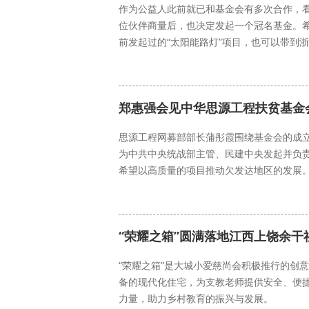
作为公益人此前就已和基金会有多次合作，看
位伙伴商量后，也决定发起一个冠名基金。
前发起过的“太阳能路灯”项目，也可以带到
能量中国
乡村振兴
郑惠强会见中华思源工程扶贫基金
思源工程网募部部长蒲彤霞围绕基金会的成
为中共中央统战部主管、民建中央发起并负
希望以高质量的项目推动欠发达地区的发展
思源工程网
能量中国
“荣耀之箱”圆满落地江西上饶余干
“荣耀之箱”是大城小爱慈尚会积极推行的创
备的现代化住宅，为支教老师提供安全、便
力量，助力乡村教育的振兴与发展。