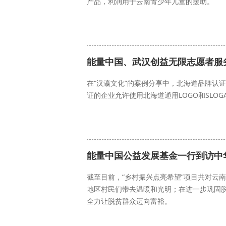
产品，利润用于云南青少年儿童的援助。
能量中国
上海相宜公益基金会
能量中国、武汉创益无限志愿者服
在“汉瀛文化”的案例分享中，北海道品牌认
证的企业允许使用北海道通用LOGO和SLO
汉瀛文化
能量中国
乡村振兴
能量中国公益发展基金一行到访中
截至目前，“乡村振兴点亮希望”项目共对云
地区村民们带去温暖和光明；在进一步巩固
全力让脱贫群众迈向富裕。