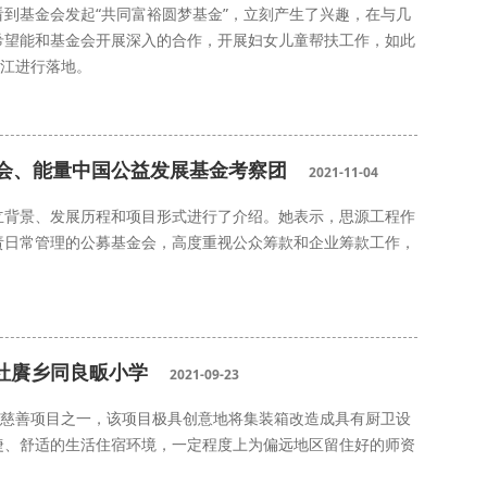
到基金会发起“共同富裕圆梦基金”，立刻产生了兴趣，在与几
希望能和基金会开展深入的合作，开展妇女儿童帮扶工作，如此
浙江进行落地。
会、能量中国公益发展基金考察团
2021-11-04
立背景、发展历程和项目形式进行了介绍。她表示，思源工程作
责日常管理的公募基金会，高度重视公众筹款和企业筹款工作，
。
社賡乡同良畈小学
2021-09-23
意慈善项目之一，该项目极具创意地将集装箱改造成具有厨卫设
捷、舒适的生活住宿环境，一定程度上为偏远地区留住好的师资