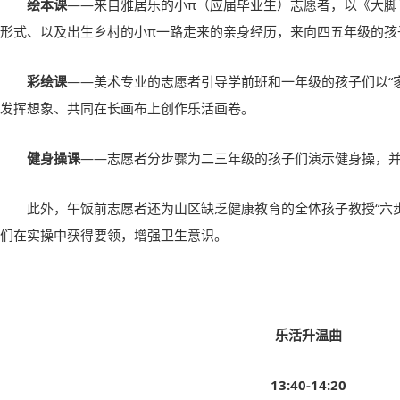
绘本课
——来自雅居乐的小π（应届毕业生）志愿者，以《大脚
形式、以及出生乡村的小π一路走来的亲身经历，来向四五年级的孩
彩绘课
——美术专业的志愿者引导学前班和一年级的孩子们以“
发挥想象、共同在长画布上创作乐活画卷。
健身操课
——志愿者分步骤为二三年级的孩子们演示健身操，
此外，午饭前志愿者还为山区缺乏健康教育的全体孩子教授“六
们在实操中获得要领，增强卫生意识。
乐活升温曲
13:40-14:20