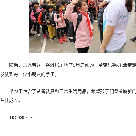
随后，志愿者逐一将雅居乐地产
5
月启动的
「童梦乐捐
-
乐活梦
发放到每一位小朋友的手里。
书包里包含了益智教具和日常生活用品，希望孩子们背着崭新
茁壮成长。
16
：
00 -
∞