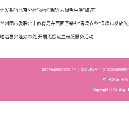
浦发银行北京分行“减塑”活动 为绿色生活“加速”
兰州团市委联合市教育局在西固区举办“青暖衣冬”温暖包发放仪
岫岩县兴隆办事处 开展无偿献血志愿服务活动
京ICP备09051002-4号 | 京公网安备 110102020095
中 国 发 展 网 版
Copyright © 2016 by c