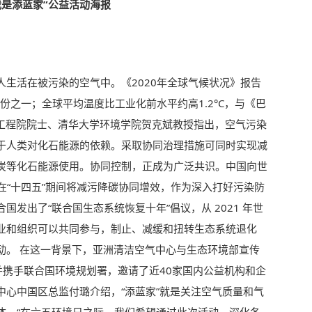
我是添蓝家”公益活动海报
人生活在被污染的空气中。《2020年全球气候状况》报告
份之一；全球平均温度比工业化前水平约高1.2°C，与《巴
。中国工程院院士、清华大学环境学院贺克斌教授指出，空气污染
于人类对化石能源的依赖。采取协同治理措施可同时实现减
炭等化石能源使用。协同控制，正成为广泛共识。中国向世
并在“十四五”期间将减污降碳协同增效，作为深入打好污染防
发出了“联合国生态系统恢复十年”倡议，从 2021 年世
业和组织可以共同参与，制止、减缓和扭转生态系统退化
动。 在这一背景下，亚洲清洁空气中心与生态环境部宣传
并携手联合国环境规划署，邀请了近40家国内公益机构和企
中心中国区总监付璐介绍，“添蓝家”就是关注空气质量和气