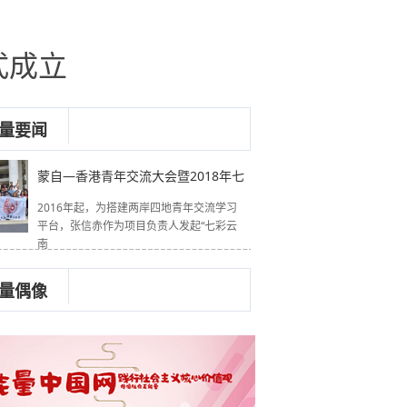
式成立
量要闻
蒙自—香港青年交流大会暨2018年七
2016年起，为搭建两岸四地青年交流学习
平台，张信赤作为项目负责人发起“七彩云
南
量偶像