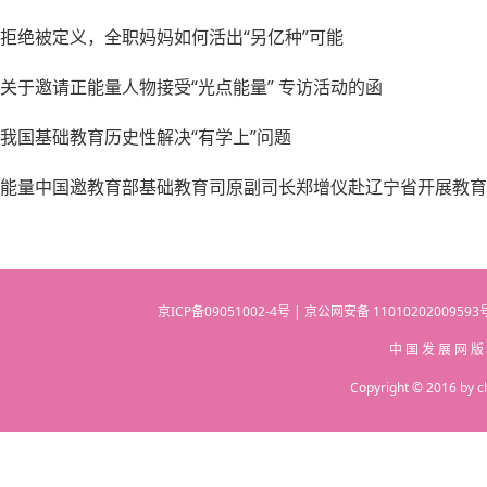
拒绝被定义，全职妈妈如何活出“另亿种”可能
关于邀请正能量人物接受“光点能量” 专访活动的函
我国基础教育历史性解决“有学上”问题
能量中国邀教育部基础教育司原副司长郑增仪赴辽宁省开展教育
京ICP备09051002-4号 | 京公网安备 110102020095
中 国 发 展 网 版
Copyright © 2016 by c