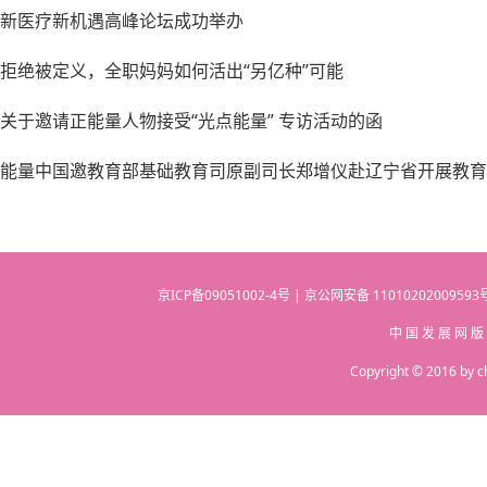
新医疗新机遇高峰论坛成功举办
拒绝被定义，全职妈妈如何活出“另亿种”可能
关于邀请正能量人物接受“光点能量” 专访活动的函
能量中国邀教育部基础教育司原副司长郑增仪赴辽宁省开展教育
京ICP备09051002-4号 | 京公网安备 110102020095
中 国 发 展 网 版
Copyright © 2016 by c