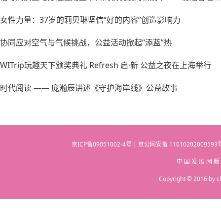
女性力量：37岁的莉贝琳坚信“好的内容”创造影响力
协同应对空气与气候挑战，公益活动掀起“添蓝”热
WITrip玩趣天下颁奖典礼 Refresh 启·新 公益之夜在上海举行
时代阅读 —— 庞瀚辰讲述《守护海岸线》公益故事
京ICP备09051002-4号 | 京公网安备 110102020095
中 国 发 展 网 版
Copyright © 2016 by c