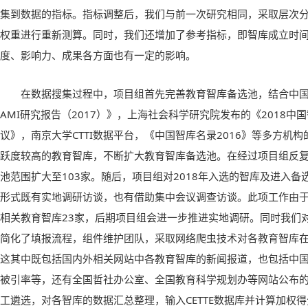
集到数据的指标。指标调整后，我们与前一次研究相同，采取层次
权重进行重新测算。同时，我们还增加了参考指标，即智库成立时
度、影响力、成果各方面也有一定的影响。
在数据搜集过程中，项目组首先完善教育智库备选池，结合中
AMI研究报告（2017）》，上海社会科学研究院发布的《2018
议》，南京大学CTTI数据平台，《中国智库名录2016》等多方机
跃度较高的教育智库，不断扩大教育智库备选池。在经过项目组反
池范围扩大至103家。随后，项目组对2018年入选的智库及进入
形式既有实地调研访谈，也有借助集中会议调查访谈。此项工作由
相关教育智库23家，后期项目组会进一步推进实地调研。同时我们对
简化了填报流程，组件维护团队，采取网络爬虫技术对各教育智库在
这其中既包括国内外相关网站中各教育智库的新闻报道，也包括中
被引率等，还有全国哲社办公室、全国教育科学规划办等网站公布
工遴选，对各智库的数据汇总整理，输入CETTE数据库并计算加权