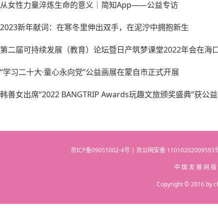
从女性力量淬炼生命的意义｜简知App——公益专访
2023新年献词：在寒冬里伸出双手，在泥泞中拥抱新生
第二届可持续发展（教育）论坛暨日产筑梦课堂2022年会在海
“学习二十大·童心永向党”公益画展在蒙自市正式开展
韩善女出席“2022 BANGTRIP Awards玩趣文旅颁奖盛典”获公
京ICP备09051002-4号 | 京公网安备 110102020095
中 国 发 展 网 版
Copyright © 2016 by c