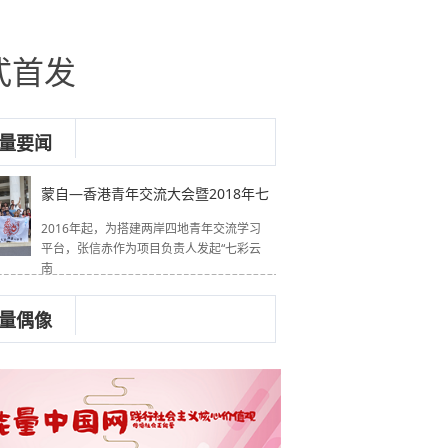
式首发
量要闻
蒙自—香港青年交流大会暨2018年七
2016年起，为搭建两岸四地青年交流学习
平台，张信赤作为项目负责人发起“七彩云
南
量偶像