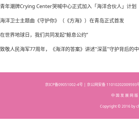
青年潮牌Crying Center哭喊中心正式加入「海洋合伙人」计划
海洋卫士主题曲《守护你》（《方海》）在青岛正式首发
在世界地球日，我们共同发起“鲸息公约”
致敬人民海军77周年，《海洋的答案》讲述"深蓝"守护背后的
京ICP备09051002-4号 | 京公网安备 110102020095
中 国 发 展 网 版
Copyright © 2016 by c