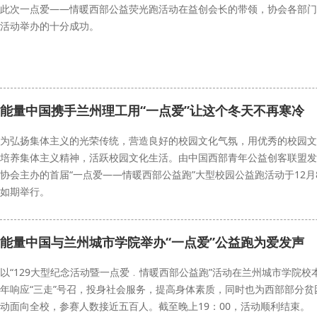
此次一点爱——情暖西部公益荧光跑活动在益创会长的带领，协会各部门
活动举办的十分成功。
兰大
一点爱
公益跑
能量中国携手兰州理工用“一点爱”让这个冬天不再寒冷
为弘扬集体主义的光荣传统，营造良好的校园文化气氛，用优秀的校园文
培养集体主义精神，活跃校园文化生活。由中国西部青年公益创客联盟发
协会主办的首届“一点爱——情暖西部公益跑”大型校园公益跑活动于12月8
如期举行。
一点爱
公益跑
兰州理工
能量中国与兰州城市学院举办“一点爱”公益跑为爱发声
以“129大型纪念活动暨一点爱﹒情暖西部公益跑”活动在兰州城市学院
年响应“三走”号召，投身社会服务，提高身体素质，同时也为西部部分
动面向全校，参赛人数接近五百人。截至晚上19：00，活动顺利结束。