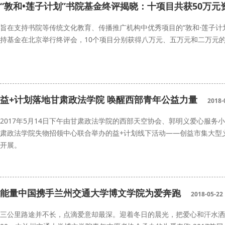
“敦和•莲子计划”书院基金终评揭晓：十项目共获50万元
旨在支持书院等传统文化教育、传播推广机构中优秀项目的“敦和·莲子计
持基金在北京举行终评会，10个项目分别获得八万元、五万元和二万元
传统文化教育
莲子计划
益+计划落地甘肃政法学院 唤醒西部青年公益力量
2018-
2017年5月14日下午由甘肃政法学院的西部天空协会、郭明义爱心服务
肃政法学院失物招领中心联合举办的益+计划线下活动——创益市集大型
开展。
益+
甘肃政法学院
青年公益
能量中国携手兰州交通大学博文学院为爱奔跑
2018-05-22
三公里路途并不长，点滴爱意却最深。迎着冬日的晨光，把爱心和汗水洒在路