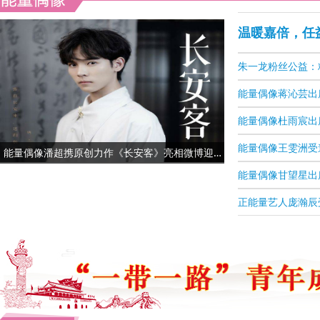
朱一龙粉丝公益：
能量偶像王雯洲受
能量偶像潘超携原创力作《长安客》亮相微博迎新之夜
能量偶像甘望星出